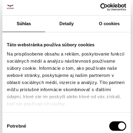
do 24 hodín po podpise zmluvy.
Súhlas
Detaily
O cookies
Máte otázku?
Táto webstránka používa súbory cookies
Neváhajte nás
Na prispôsobenie obsahu a reklám, poskytovanie funkcií
sociálnych médií a analýzu návštevnosti používame
kontaktovať.
súbory cookie. Informácie o tom, ako používate naše
webové stránky, poskytujeme aj našim partnerom v
oblasti sociálnych médií, inzercie a analýzy. Títo partneri
môžu príslušné informácie skombinovať s ďalšími
údajmi, ktoré ste im poskytli alebo ktoré od vás získali,
KONTAKTNÝ FORMULÁR
keď ste používali ich služby.
Výber
Potrebné
súhlasu