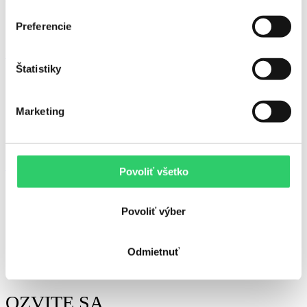
RÝCHLA NAVIGÁCIA
Preferencie
Úvod
Výkup vozidiel
Predaj vozidiel
Komisionálny
Štatistiky
predaj
Kontakt
Marketing
INFORMÁCIE
Ochrana osobných údajov
Obchodné podmienky
Povoliť všetko
SLEDUJTE NÁS
Povoliť výber
Odmietnuť
OZVITE SA