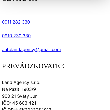
0911 282 330
0910 230 330
autolandagency@gmail.com
PREVÁDZKOVATEĽ
Land Agency s.r.o.
Na Pažiti 1903/9
900 21 Svätý Jur
IČO: 45 603 421
IČ DPH: SK2023054913